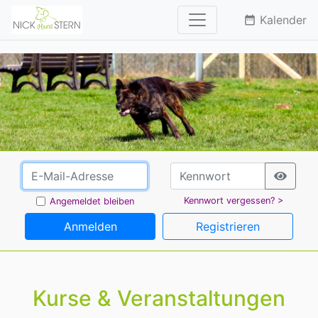
Kalender
date_range
Kennwort vergessen? >
Angemeldet bleiben
Anmelden
Registrieren
Kurse & Veranstaltungen